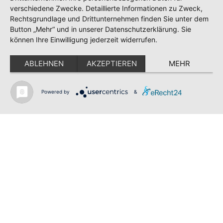
verschiedene Zwecke. Detaillierte Informationen zu Zweck,
Shop
Rechtsgrundlage und Drittunternehmen finden Sie unter dem
Kontakt
Button „Mehr“ und in unserer Datenschutzerklärung. Sie
Impressum
können Ihre Einwilligung jederzeit widerrufen.
Datenschutz
Datenschutzordnung
ABLEHNEN
AKZEPTIEREN
MEHR
Teilnahmebedingungen Gewinnspiel
SV GESCHER E.V.
Powered by
&