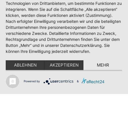
Technologien von Drittanbietern, um bestimmte Funktionen zu
integrieren. Wenn Sie auf die Schaltfläche „Alle akzeptieren“
klicken, werden diese Funktionen aktiviert (Zustimmung).
Nach erfolgter Einwilligung verarbeiten wir und die beteiligten
Drittunternehmen Ihre personenbezogenen Daten für
verschiedene Zwecke. Detaillierte Informationen zu Zweck,
Shop
Rechtsgrundlage und Drittunternehmen finden Sie unter dem
Kontakt
Button „Mehr“ und in unserer Datenschutzerklärung. Sie
Impressum
können Ihre Einwilligung jederzeit widerrufen.
Datenschutz
Datenschutzordnung
ABLEHNEN
AKZEPTIEREN
MEHR
Teilnahmebedingungen Gewinnspiel
SV GESCHER E.V.
Powered by
&