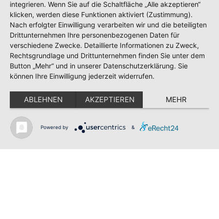
integrieren. Wenn Sie auf die Schaltfläche „Alle akzeptieren“
klicken, werden diese Funktionen aktiviert (Zustimmung).
Nach erfolgter Einwilligung verarbeiten wir und die beteiligten
Drittunternehmen Ihre personenbezogenen Daten für
verschiedene Zwecke. Detaillierte Informationen zu Zweck,
Shop
Rechtsgrundlage und Drittunternehmen finden Sie unter dem
Kontakt
Button „Mehr“ und in unserer Datenschutzerklärung. Sie
Impressum
können Ihre Einwilligung jederzeit widerrufen.
Datenschutz
Datenschutzordnung
ABLEHNEN
AKZEPTIEREN
MEHR
Teilnahmebedingungen Gewinnspiel
SV GESCHER E.V.
Powered by
&