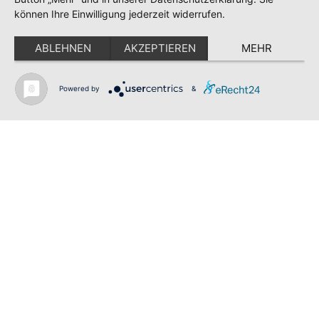
Impressum
können Ihre Einwilligung jederzeit widerrufen.
Datenschutz
Datenschutzordnung
ABLEHNEN
AKZEPTIEREN
MEHR
Teilnahmebedingungen Gewinnspiel
SV GESCHER E.V.
Powered by
&